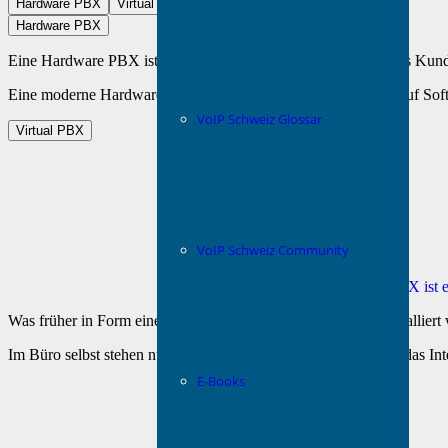
Hardware PBX
Virtual PBX
Hardware PBX
Eine Hardware PBX ist eine
lokale Telefonanlage
im Büro des Kunde
Eine moderne Hardware PBX basiert so wie die Virtual PBX auf Soft
VoIP Schweiz Glossar
Virtual PBX
VoIP Schweiz Community
Eine
Virtual PBX ist 
Was früher in Form einer grauen Box im Büro des Kunden installiert
Im Büro selbst stehen nur noch die
Telefone
, welche sich über das Int
E-Books