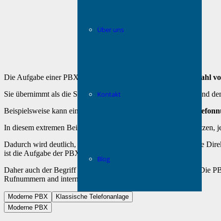
Über uns
Die Aufgabe einer PBX ist die
Anbindung einer grossen Anzahl vo
Sie übernimmt als die Schnittstelle zwischen dem öffentlichen und d
Kontakt
Beispielsweise kann ein Unternehmen
nur eine öffentliche Telefo
In diesem extremen Beispiel würde eine Person am Empfang sitzen, j
Dadurch wird deutlich, dass externe Telefonnummer und interne Dir
ist die Aufgabe der PBX.
Blog
Daher auch der Begriff «
Teilnehmer-Vermittlungs-Anlage
«. Die PB
Rufnummern and interne Teilnehmer.
Moderne PBX
Klassische Telefonanlage
Moderne PBX