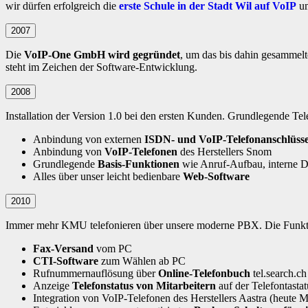
wir dürfen erfolgreich die
erste Schule in der Stadt Wil auf VoIP
um
2007
Die
VoIP-One GmbH wird gegründet
, um das bis dahin gesammelt
steht im Zeichen der Software-Entwicklung.
2008
Installation der Version 1.0 bei den ersten Kunden. Grundlegende Te
Anbindung von externen
ISDN- und VoIP-Telefonanschlüss
Anbindung von
VoIP-Telefonen
des Herstellers Snom
Grundlegende
Basis-Funktionen
wie Anruf-Aufbau, interne D
Alles über unser leicht bedienbare
Web-Software
2010
Immer mehr KMU telefonieren über unsere moderne PBX. Die Funktion
Fax-Versand
vom PC
CTI-Software
zum Wählen ab PC
Rufnummernauflösung über
Online-Telefonbuch
tel.search.ch
Anzeige
Telefonstatus von Mitarbeitern
auf der Telefontastat
Integration von VoIP-Telefonen des Herstellers Aastra (heute Mi