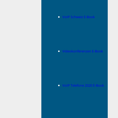
VoIP Schweiz E-Book
Videokonferenzen E-Book
VoIP Telefone 2020 E-Book