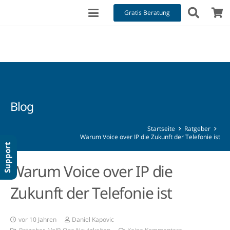
Gratis Beratung
Blog
Startseite
Ratgeber
Warum Voice over IP die Zukunft der Telefonie ist
Support
Warum Voice over IP die
Zukunft der Telefonie ist
vor 10 Jahren
Daniel Kapovic
Ratgeber
,
VoIP-One Neuigkeiten
Keine Kommentare