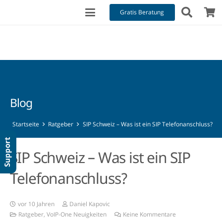
Gratis Beratung
Blog
Startseite
Ratgeber
SIP Schweiz – Was ist ein SIP Telefonanschluss?
Support
SIP Schweiz – Was ist ein SIP
Telefonanschluss?
vor 10 Jahren
Daniel Kapovic
Ratgeber
,
VoIP-One Neuigkeiten
Keine Kommentare