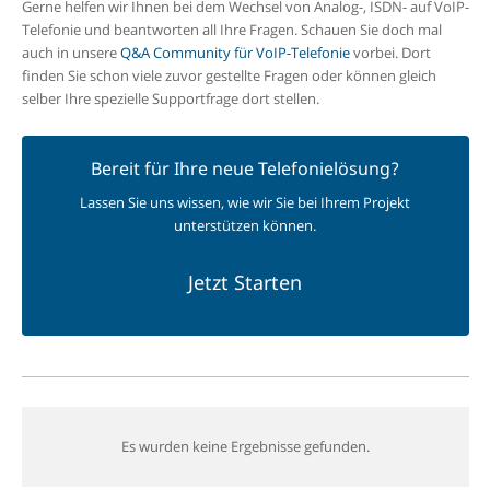
Gerne helfen wir Ihnen bei dem Wechsel von Analog-, ISDN- auf VoIP-
Telefonie und beantworten all Ihre Fragen. Schauen Sie doch mal
auch in unsere
Q&A Community für VoIP-Telefonie
vorbei. Dort
finden Sie schon viele zuvor gestellte Fragen oder können gleich
selber Ihre spezielle Supportfrage dort stellen.
Bereit für Ihre neue Telefonielösung?
Lassen Sie uns wissen, wie wir Sie bei Ihrem Projekt
unterstützen können.
Jetzt Starten
Es wurden keine Ergebnisse gefunden.