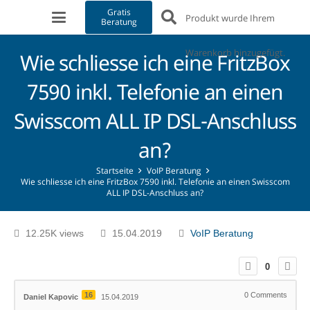
Gratis
Produkt
wurde Ihrem
Beratung
Warenkorb hinzugefügt.
Wie schliesse ich eine FritzBox
7590 inkl. Telefonie an einen
Swisscom ALL IP DSL-Anschluss
an?
Startseite
VoIP Beratung
Wie schliesse ich eine FritzBox 7590 inkl. Telefonie an einen Swisscom
ALL IP DSL-Anschluss an?
12.25K views
15.04.2019
VoIP Beratung
0
16
0
Comments
Daniel Kapovic
15.04.2019