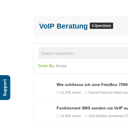
VoIP Beratung
4 Questions
Order By:
Active
Clear Filter
Support
Wie schliesse ich eine FritzBox 759
12.24K views
Daniel Kapovic
Asked qu
Funktioniert SMS senden via VoIP a
16.65K views
Olaf Winkler
answered
0