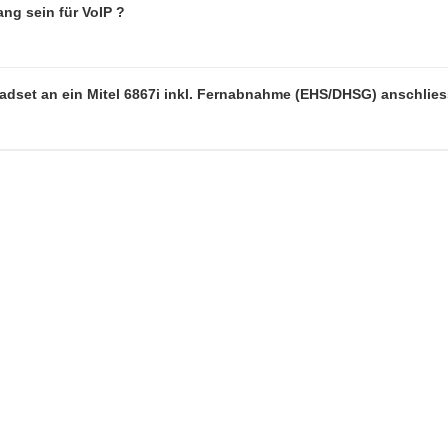
ng sein für VoIP ?
eadset an ein Mitel 6867i inkl. Fernabnahme (EHS/DHSG) anschlie