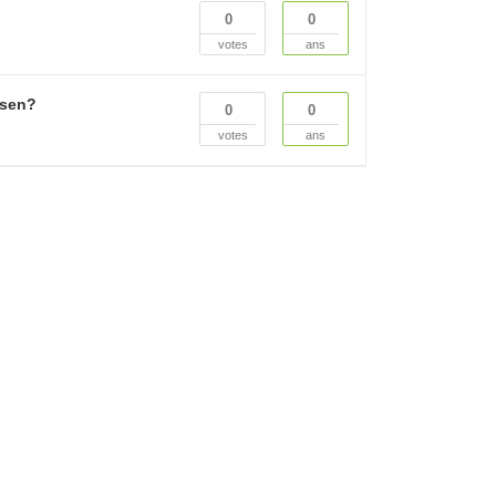
0
0
votes
ans
ssen?
0
0
votes
ans