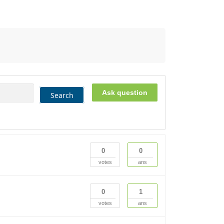
Ask question
Search
0
0
votes
ans
0
1
votes
ans