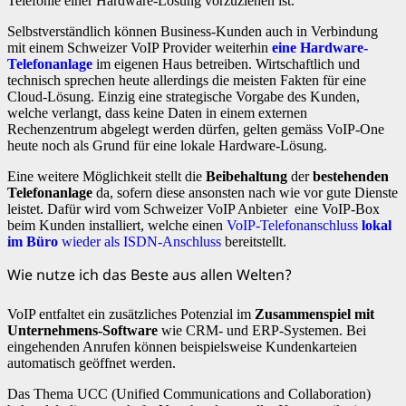
Telefonie einer Hardware-Lösung vorzuziehen ist.
Selbstverständlich können Business-Kunden auch in Verbindung
mit einem Schweizer VoIP Provider weiterhin
eine Hardware-
Telefonanlage
im eigenen Haus betreiben. Wirtschaftlich und
technisch sprechen heute allerdings die meisten Fakten für eine
Cloud-Lösung. Einzig eine strategische Vorgabe des Kunden,
welche verlangt, dass keine Daten in einem externen
Rechenzentrum abgelegt werden dürfen, gelten gemäss VoIP-One
heute noch als Grund für eine lokale Hardware-Lösung.
Eine weitere Möglichkeit stellt die
Beibehaltung
der
bestehenden
Telefonanlage
da, sofern diese ansonsten nach wie vor gute Dienste
leistet. Dafür wird vom Schweizer VoIP Anbieter eine VoIP-Box
beim Kunden installiert, welche einen
VoIP-Telefonanschluss
lokal
im Büro
wieder als ISDN-Anschluss
bereitstellt.
Wie nutze ich das Beste aus allen Welten?
VoIP entfaltet ein zusätzliches Potenzial im
Zusammenspiel mit
Unternehmens-Software
wie CRM- und ERP-Systemen. Bei
eingehenden Anrufen können beispielsweise Kundenkarteien
automatisch geöffnet werden.
Das Thema UCC (Unified Communications and Collaboration)