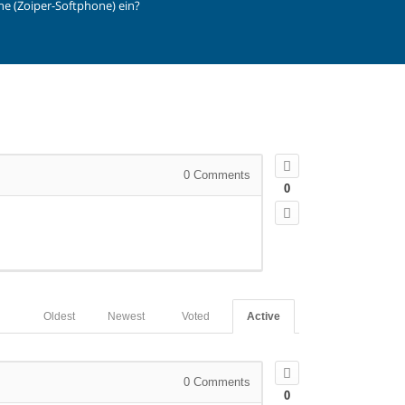
e (Zoiper-Softphone) ein?
0
Comments
0
Oldest
Newest
Voted
Active
0
Comments
0