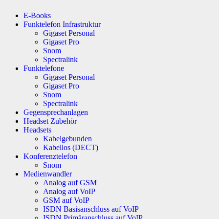
E-Books
Funktelefon Infrastruktur
Gigaset Personal
Gigaset Pro
Snom
Spectralink
Funktelefone
Gigaset Personal
Gigaset Pro
Snom
Spectralink
Gegensprechanlagen
Headset Zubehör
Headsets
Kabelgebunden
Kabellos (DECT)
Konferenztelefon
Snom
Medienwandler
Analog auf GSM
Analog auf VoIP
GSM auf VoIP
ISDN Basisanschluss auf VoIP
ISDN Primäranschluss auf VoIP