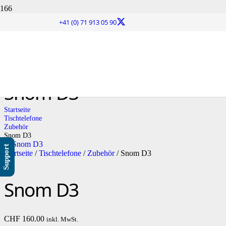
+41 (0) 71 913 05 90
Snom D3
Startseite
Tischtelefone
Zubehör
Snom D3
Support
Startseite
/
Tischtelefone
/
Zubehör
/ Snom D3
Snom D3
CHF
160.00
inkl. MwSt.