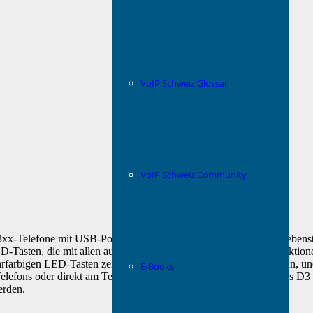
VoIP Schweiz Glossar
VoIP Schweiz Community
xx-Telefone mit USB-Port zu erweitern und eine Vielzahl von Nebenst
-Tasten, die mit allen auf den Snom-Telefonen verfügbaren Funktion
rfarbigen LED-Tasten zeigen den Gesprächs- und Präsenzstatus an, und 
E-Books
s Telefons oder direkt am Telefon selbst beschriftet werden kann. Das
erden.