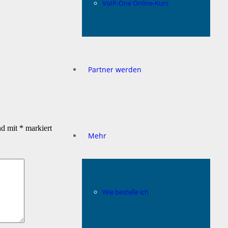
VoIP-One Online-Kurs
Partner werden
nd mit
*
markiert
Mehr
Wie bestelle ich