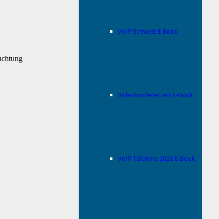
VoIP Schweiz E-Book
uchtung
Videokonferenzen E-Book
VoIP Telefone 2020 E-Book