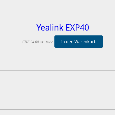
Yealink EXP40
In den Warenkorb
CHF
94.00
inkl. MwSt.