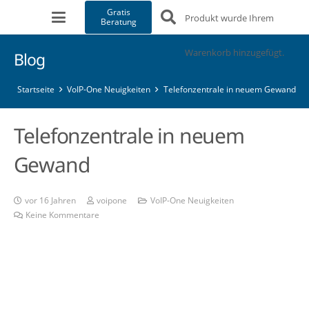
Gratis
Produkt
wurde Ihrem
Beratung
Warenkorb hinzugefügt.
Blog
Startseite
VoIP-One Neuigkeiten
Telefonzentrale in neuem Gewand
Telefonzentrale in neuem
Gewand
vor 16 Jahren
voipone
VoIP-One Neuigkeiten
Keine Kommentare